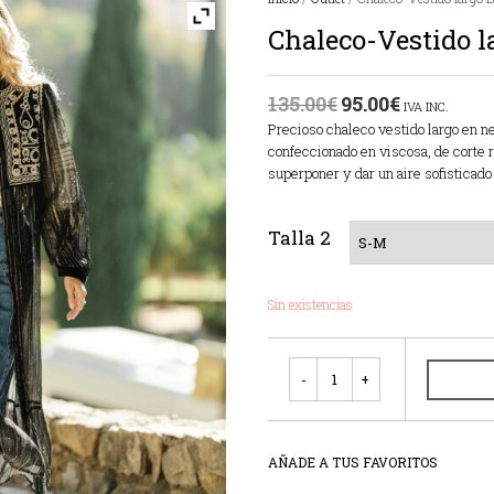
Chaleco-Vestido 
135.00
€
95.00
€
IVA INC.
Precioso chaleco vestido largo en n
confeccionado en viscosa, de corte 
superponer y dar un aire sofisticado
Talla 2
Sin existencias
Cantidad
AÑADE A TUS FAVORITOS