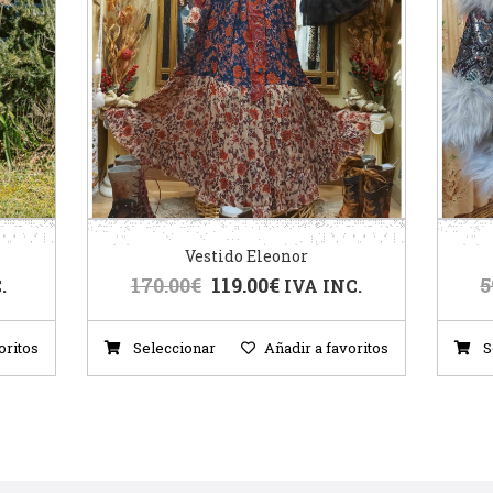
Vestido Eleonor
170.00
€
119.00
€
5
.
IVA INC.
oritos
Seleccionar
Añadir a favoritos
S