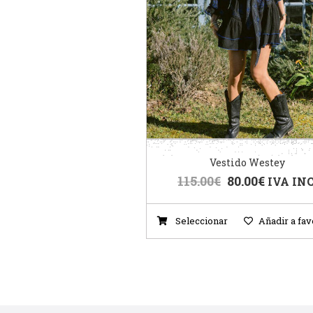
Vestido Westey
115.00
€
80.00
€
IVA INC
Seleccionar
Añadir a fav