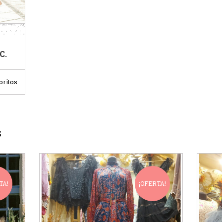
C.
oritos
S
TA!
¡OFERTA!