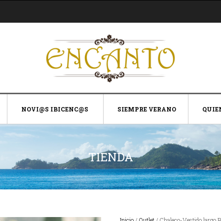
NOVI@S IBICENC@S
SIEMPRE VERANO
QUIE
TIENDA
Inicio
/
Outlet
/ Chaleco-Vestido largo 