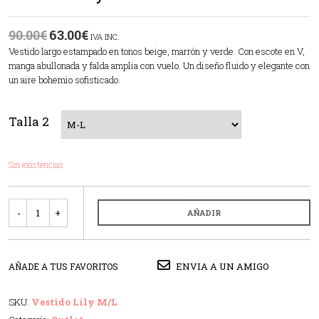
90.00
€
63.00
€
IVA INC.
Vestido largo estampado en tonos beige, marrón y verde. Con escote en V,
manga abullonada y falda amplia con vuelo. Un diseño fluido y elegante con
un aire bohemio sofisticado.
Talla 2
Sin existencias
Cantidad
AÑADIR
ENVIA A UN AMIGO
AÑADE A TUS FAVORITOS
SKU:
Vestido Lily M/L