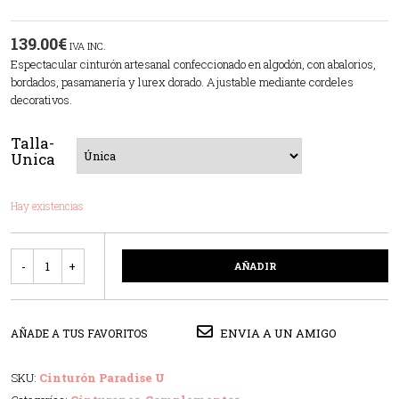
139.00
€
IVA INC.
Espectacular cinturón artesanal confeccionado en algodón, con abalorios,
bordados, pasamanería y lurex dorado. Ajustable mediante cordeles
decorativos.
Talla-
Unica
Hay existencias
Cantidad
AÑADIR
ENVIA A UN AMIGO
AÑADE A TUS FAVORITOS
SKU:
Cinturón Paradise U