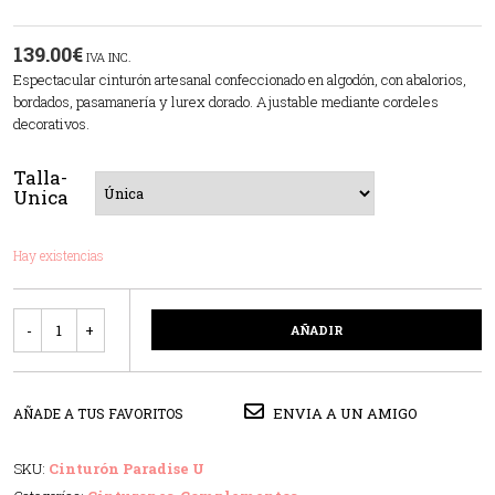
139.00
€
IVA INC.
Espectacular cinturón artesanal confeccionado en algodón, con abalorios,
bordados, pasamanería y lurex dorado. Ajustable mediante cordeles
decorativos.
Talla-
Unica
Hay existencias
Cantidad
AÑADIR
ENVIA A UN AMIGO
AÑADE A TUS FAVORITOS
SKU:
Cinturón Paradise U