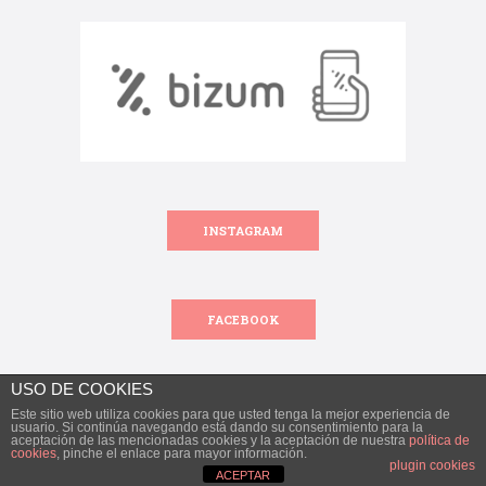
INSTAGRAM
FACEBOOK
USO DE COOKIES
Este sitio web utiliza cookies para que usted tenga la mejor experiencia de
Todos los derechos reservados.
usuario. Si continúa navegando está dando su consentimiento para la
aceptación de las mencionadas cookies y la aceptación de nuestra
política de
© 2018 Encantoalicante.com. Todos los derechos reservados.
cookies
, pinche el enlace para mayor información.
plugin cookies
ACEPTAR