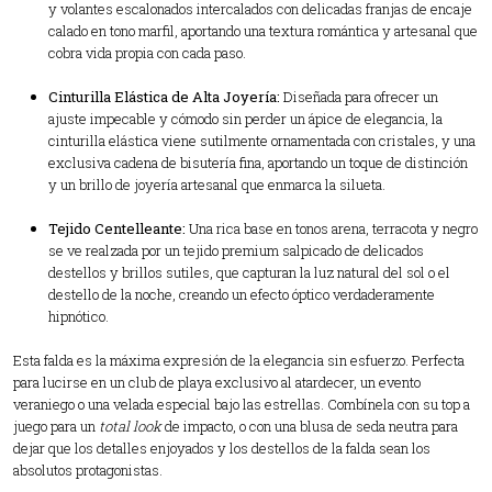
y volantes escalonados intercalados con delicadas franjas de encaje
calado en tono marfil, aportando una textura romántica y artesanal que
cobra vida propia con cada paso.
Cinturilla Elástica de Alta Joyería:
Diseñada para ofrecer un
ajuste impecable y cómodo sin perder un ápice de elegancia, la
cinturilla elástica viene sutilmente ornamentada con cristales, y una
exclusiva cadena de bisutería fina, aportando un toque de distinción
y un brillo de joyería artesanal que enmarca la silueta.
Tejido Centelleante:
Una rica base en tonos arena, terracota y negro
se ve realzada por un tejido premium salpicado de delicados
destellos y brillos sutiles, que capturan la luz natural del sol o el
destello de la noche, creando un efecto óptico verdaderamente
hipnótico.
Esta falda es la máxima expresión de la elegancia sin esfuerzo. Perfecta
para lucirse en un club de playa exclusivo al atardecer, un evento
veraniego o una velada especial bajo las estrellas. Combínela con su top a
juego para un
total look
de impacto, o con una blusa de seda neutra para
dejar que los detalles enjoyados y los destellos de la falda sean los
absolutos protagonistas.