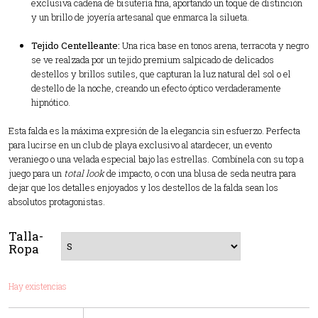
exclusiva cadena de bisutería fina, aportando un toque de distinción
y un brillo de joyería artesanal que enmarca la silueta.
Tejido Centelleante:
Una rica base en tonos arena, terracota y negro
se ve realzada por un tejido premium salpicado de delicados
destellos y brillos sutiles, que capturan la luz natural del sol o el
destello de la noche, creando un efecto óptico verdaderamente
hipnótico.
Esta falda es la máxima expresión de la elegancia sin esfuerzo. Perfecta
para lucirse en un club de playa exclusivo al atardecer, un evento
veraniego o una velada especial bajo las estrellas. Combínela con su top a
juego para un
total look
de impacto, o con una blusa de seda neutra para
dejar que los detalles enjoyados y los destellos de la falda sean los
absolutos protagonistas.
Talla-
Ropa
Hay existencias