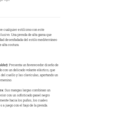
e cualquier estilismo con este
clusivo. Una prenda de alta gama que
idad desenfadada del estilo mediterráneo
e alta costura.
lder
):
Presenta un favorecedor diseño de
 con un delicado volante elástico, que
 del cuello y las clavículas, aportando un
emenino.
ra:
Sus mangas largas combinan un
erior con un sofisticado panel negro
lmente hacia los puños, los cuales
s a juego con el bajo de la prenda.