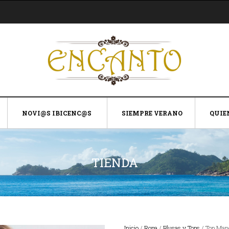
NOVI@S IBICENC@S
SIEMPRE VERANO
QUIE
TIENDA
Inicio
/
Ropa
/
Blusas y Tops
/ Top Mang