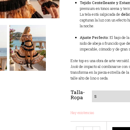
Tejido Centelleante y Esta
premium en tonos arena y terra
La tela está salpicada de
delic
capturan la luz con un efecto hi
la noche.
Ajuste Perfecto:
El bajo de la
nido de abeja o fruncido que de
impecable, cómodo y de gran s
Este top es una obra de arte versát
look
de impacto al combinarse con s
transforma en la pieza estrella de l
talle alto de lino o seda.
Talla-
Ropa
Hay existencias
Cantidad