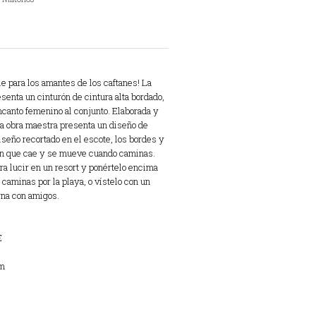
e para los amantes de los caftanes! La
senta un cinturón de cintura alta bordado,
ncanto femenino al conjunto. Elaborada y
a obra maestra presenta un diseño de
iseño recortado en el escote, los bordes y
a en que cae y se mueve cuando caminas.
ra lucir en un resort y ponértelo encima
 caminas por la playa, o vístelo con un
rna con amigos.
E
cm