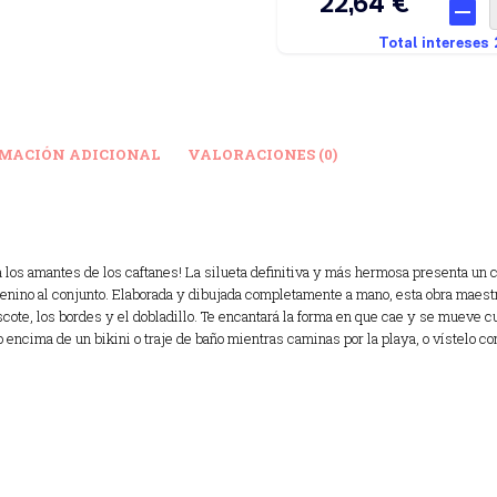
MACIÓN ADICIONAL
VALORACIONES (0)
 los amantes de los caftanes! La silueta definitiva y más hermosa presenta un c
menino al conjunto. Elaborada y dibujada completamente a mano, esta obra maestr
scote, los bordes y el dobladillo. Te encantará la forma en que cae y se mueve 
o encima de un bikini o traje de baño mientras caminas por la playa, o vístelo c