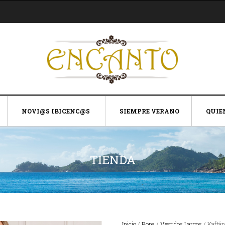
NOVI@S IBICENC@S
SIEMPRE VERANO
QUIE
TIENDA
Inicio
/
Ropa
/
Vestidos Largos
/ Kaftá