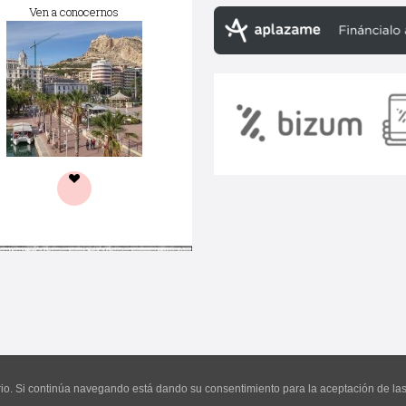
Ven a conocernos
uario. Si continúa navegando está dando su consentimiento para la aceptación de l
©