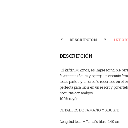
DESCRIPCIÓN
INFOR
DESCRIPCIÓN
¡El kaftán Mikonos, es imprescindible para
favorece tu figura y agrega un encanto fe
todas partes y un diseño recortado en el e
perfecta para lucir en un resort y ponértel
nocturna con amigos.
100% rayón
DETALLES DE TAMAÑO Y AJUSTE
Longitud total – Tamaño libre: 140 cm