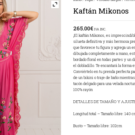
Kaftán Mikonos
265.00
€
IVA INC.
¡El kaftán Mikonos, es imprescindibl
silueta definitiva y más hermosa pre
que favorece tu figura y agrega un e
dibujada completamente a mano, est
bordado floral en todas partes y un d
el dobladillo. Te encantará la form
Conviértelo en tu prenda perfecta pa
de un bikini o traje de baño mientras
tacón delgado para una velada noctu
100% rayón
DETALLES DE TAMAÑO Y AJUST
Longitud total – Tamaño libre: 140 
Busto – Tamaño libre: 102cm