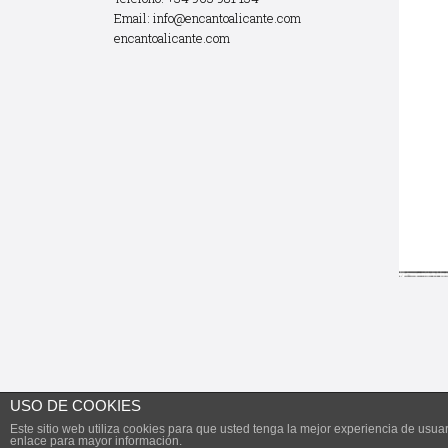
Email:
info@encantoalicante.com
encantoalicante.com
USO DE COOKIES
Este sitio web utiliza cookies para que usted tenga la mejor experiencia de us
Todos los derechos reservados.
enlace para mayor información.