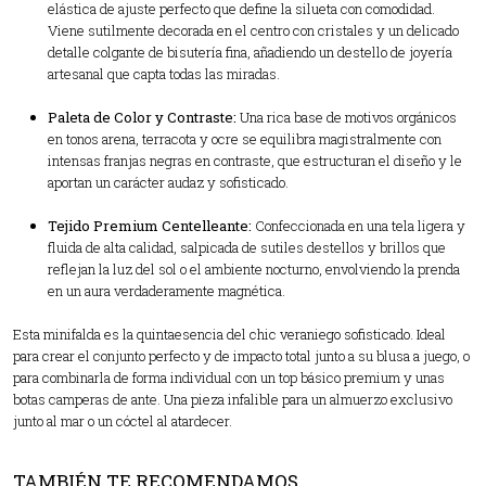
elástica de ajuste perfecto que define la silueta con comodidad.
Viene sutilmente decorada en el centro con cristales y un delicado
detalle colgante de bisutería fina, añadiendo un destello de joyería
artesanal que capta todas las miradas.
Paleta de Color y Contraste:
Una rica base de motivos orgánicos
en tonos arena, terracota y ocre se equilibra magistralmente con
intensas franjas negras en contraste, que estructuran el diseño y le
aportan un carácter audaz y sofisticado.
Tejido Premium Centelleante:
Confeccionada en una tela ligera y
fluida de alta calidad, salpicada de sutiles destellos y brillos que
reflejan la luz del sol o el ambiente nocturno, envolviendo la prenda
en un aura verdaderamente magnética.
Esta minifalda es la quintaesencia del chic veraniego sofisticado. Ideal
para crear el conjunto perfecto y de impacto total junto a su blusa a juego, o
para combinarla de forma individual con un top básico premium y unas
botas camperas de ante. Una pieza infalible para un almuerzo exclusivo
junto al mar o un cóctel al atardecer.
TAMBIÉN TE RECOMENDAMOS…