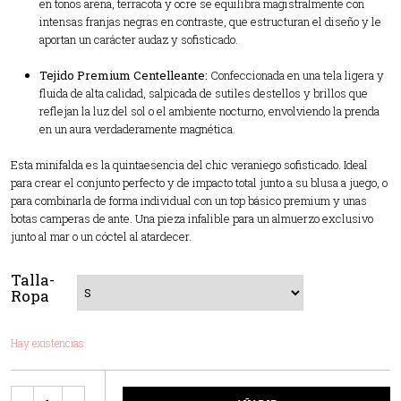
en tonos arena, terracota y ocre se equilibra magistralmente con
intensas franjas negras en contraste, que estructuran el diseño y le
aportan un carácter audaz y sofisticado.
Tejido Premium Centelleante:
Confeccionada en una tela ligera y
fluida de alta calidad, salpicada de sutiles destellos y brillos que
reflejan la luz del sol o el ambiente nocturno, envolviendo la prenda
en un aura verdaderamente magnética.
Esta minifalda es la quintaesencia del chic veraniego sofisticado. Ideal
para crear el conjunto perfecto y de impacto total junto a su blusa a juego, o
para combinarla de forma individual con un top básico premium y unas
botas camperas de ante. Una pieza infalible para un almuerzo exclusivo
junto al mar o un cóctel al atardecer.
Talla-
Ropa
Hay existencias
Cantidad