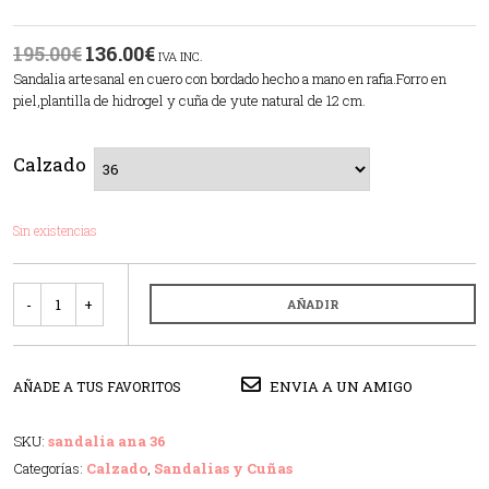
195.00
€
136.00
€
IVA INC.
Sandalia artesanal en cuero con bordado hecho a mano en rafia.Forro en
piel,plantilla de hidrogel y cuña de yute natural de 12 cm.
Calzado
Sin existencias
Cantidad
AÑADIR
ENVIA A UN AMIGO
AÑADE A TUS FAVORITOS
SKU:
sandalia ana 36
Categorías:
Calzado
,
Sandalias y Cuñas