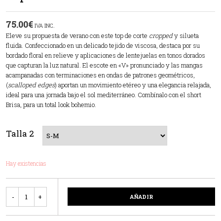
75.00
€
IVA INC.
Eleve su propuesta de verano con este top de corte
cropped
y silueta
fluida. Confeccionado en un delicado tejido de viscosa, destaca por su
bordado floral en relieve y aplicaciones de lentejuelas en tonos dorados
que capturan la luz natural. El escote en «V» pronunciado y las mangas
acampanadas con terminaciones en ondas de patrones geométricos,
(
scalloped edges
) aportan un movimiento etéreo y una elegancia relajada,
ideal para una jornada bajo el sol mediterráneo. Combínalo con el short
Brisa, para un total look bohemio.
Talla 2
Hay existencias
Cantidad
AÑADIR