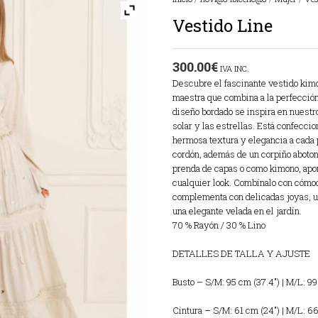
Vestido Line
300.00
€
IVA INC.
Descubre el fascinante vestido kimo
maestra que combina a la perfección
diseño bordado se inspira en nuestr
solar y las estrellas. Está confeccio
hermosa textura y elegancia a cada p
cordón, además de un corpiño aboto
prenda de capas o como kimono, apor
cualquier look. Combínalo con cómod
complementa con delicadas joyas, un
una elegante velada en el jardín.
70 % Rayón / 30 % Lino
DETALLES DE TALLA Y AJUSTE
Busto – S/M: 95 cm (37.4″) | M/L: 99
Cintura – S/M: 61 cm (24″) | M/L: 6