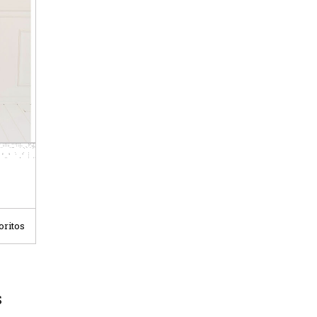
oritos
S