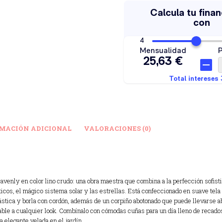
MACIÓN ADICIONAL
VALORACIONES (0)
venly en color lino crudo: una obra maestra que combina a la perfección sofist
icos, el mágico sistema solar y las estrellas. Está confeccionado en suave tela
lástica y borla con cordón, además de un corpiño abotonado que puede llevarse 
able a cualquier look. Combínalo con cómodas cuñas para un día lleno de recad
a elegante velada en el jardín.