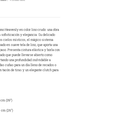
no Heavenly en color lino crudo: una obra
 sofisticación y elegancia. Su delicado
os cielos místicos, el mágico sistema
nado en suave tela de lino, que aporta una
aso. Presenta cintura elástica y borla con
nado que puede llevarse abierto como
tando una profundidad inolvidable a
as cuñas para un día lleno de recados o
 tacón de tiras y un elegante clutch para
 cm (39″)
6 cm (26″)