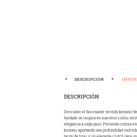
DESCRIPCIÓN
INFOR
DESCRIPCIÓN
Descubre el fascinante vestido kimono Hea
bordado se inspira en nuestros cielos míst
elegancia a cada paso. Presenta cintura e
kimono, aportando una profundidad inolvid
tacón de tiras y un elegante clutch para un