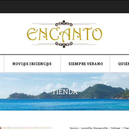
NOVI@S IBICENC@S
SIEMPRE VERANO
QUIE
TIENDA
Inicio
/
novi@s ibicenc@s
/
Mujer
/
Ves