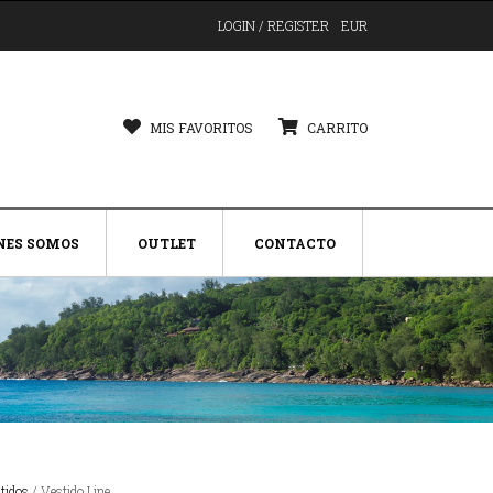
LOGIN / REGISTER
EUR
MIS FAVORITOS
CARRITO
NES SOMOS
OUTLET
CONTACTO
tidos
/ Vestido Line