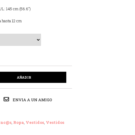
M/L: 145 cm (56.6″)
a hasta 12 cm
AÑADIR
ENVIA A UN AMIGO
enc@s
,
Ropa
,
Vestidos
,
Vestidos