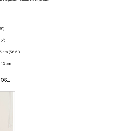
9″)
26″)
45 cm (56.6″)
a 12 cm
MOS…