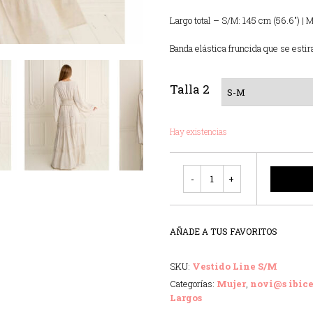
Largo total – S/M: 145 cm (56.6″) | 
Banda elástica fruncida que se estir
Talla 2
Hay existencias
Cantidad
AÑADE A TUS FAVORITOS
SKU:
Vestido Line S/M
Categorías:
Mujer
,
novi@s ibic
Largos