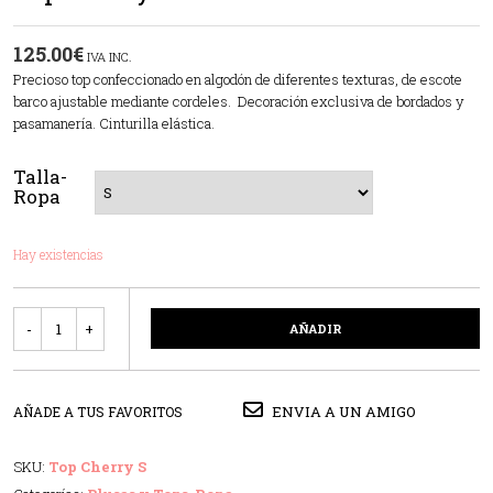
125.00
€
IVA INC.
Precioso top confeccionado en algodón de diferentes texturas, de escote
barco ajustable mediante cordeles. Decoración exclusiva de bordados y
pasamanería. Cinturilla elástica.
Talla-
Ropa
Hay existencias
Cantidad
AÑADIR
ENVIA A UN AMIGO
AÑADE A TUS FAVORITOS
SKU:
Top Cherry S