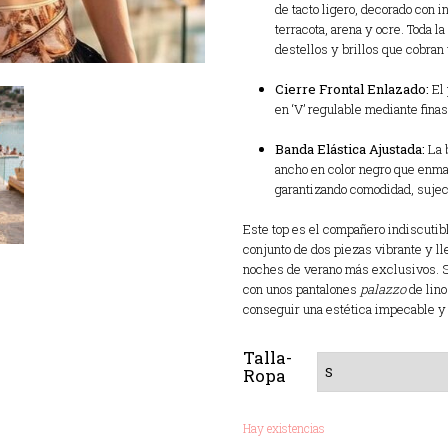
de tacto ligero, decorado con 
terracota, arena y ocre. Toda l
destellos y brillos que cobran 
Cierre Frontal Enlazado:
El 
en ‘V’ regulable mediante fina
Banda Elástica Ajustada:
La b
ancho en color negro que enmar
garantizando comodidad, sujec
Este top es el compañero indiscutibl
conjunto de dos piezas vibrante y ll
noches de verano más exclusivos. S
con unos pantalones
palazzo
de lino
conseguir una estética impecable y 
Talla-
Ropa
Hay existencias