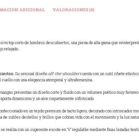
MACIÓN ADICIONAL
VALORACIONES (0)
sivo top corto de hombros descubiertos, una pieza de alta gama que reinterpre
jo relajado.
iertos:
Su sensual diseño
off-the-shoulder
cuenta con un sutil ribete elásti
el cuello con una elegancia atemporal y ultrafemenina.
mangas presentan un diseño corto y fluido con un volumen poético muy favorec
e aporta dinamismo y un aire coquetamente sofisticado.
nfeccionado en un tejido premium de tacto ligero, decorado con intrincados mot
da de sutiles destellos y brillos que cobran vida con el movimiento y la luz natur
se realza con un sugerente escote en ‘V’ regulable mediante finas lazadas text