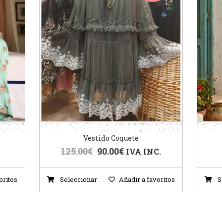
Vestido Coquete
125.00
€
90.00
€
IVA INC.
oritos
Seleccionar
Añadir a favoritos
S