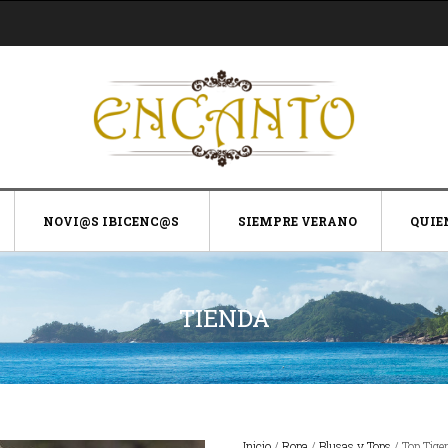
NOVI@S IBICENC@S
SIEMPRE VERANO
QUIE
TIENDA
Inicio
/
Ropa
/
Blusas y Tops
/ Top Tige