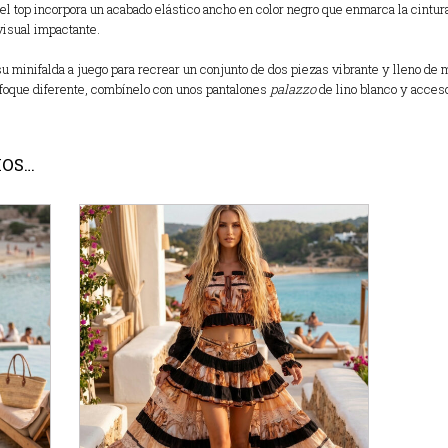
el top incorpora un acabado elástico ancho en color negro que enmarca la cintur
visual impactante.
u minifalda a juego para recrear un conjunto de dos piezas vibrante y lleno de 
foque diferente, combínelo con unos pantalones
palazzo
de lino blanco y acces
MOS…