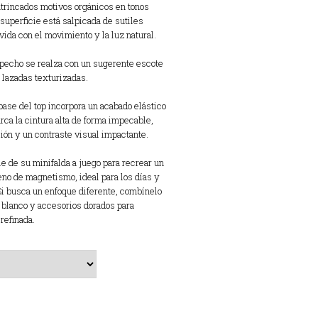
intrincados motivos orgánicos en tonos
a superficie está salpicada de sutiles
vida con el movimiento y la luz natural.
pecho se realza con un sugerente escote
s lazadas texturizadas.
ase del top incorpora un acabado elástico
ca la cintura alta de forma impecable,
ión y un contraste visual impactante.
e de su minifalda a juego para recrear un
eno de magnetismo, ideal para los días y
i busca un enfoque diferente, combínelo
 blanco y accesorios dorados para
refinada.