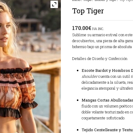
Top Tiger
170.00
€
IVA INC.
Sublime su armario estival con este
descubiertos, una pieza de alta gam
bohemio bajo un prisma de absoluta s
Detalles de Diseño y Confección
Escote Bardot y Hombros D
shoulder
cuenta con un sutil r
delicadamente a la silueta, re
elegancia atemporal y ultrafe
Mangas Cortas Abullonadas
fluido con un volumen poético
doble volante texturizado en c
coquetamente sofisticado.
Tejido Centelleante y Textu