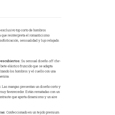
 exclusivo top corto de hombros
a que reinterpreta el romanticismo
ofisticación, sensualidad y lujo relajado.
escubiertos:
Su sensual diseño
off-the-
ibete elástico fruncido que se adapta
alzando los hombros y el cuello con una
menina.
:
Las mangas presentan un diseño corto y
 muy favorecedor. Están rematadas con un
ontraste que aporta dinamismo y un aire
ras:
Confeccionado en un tejido premium