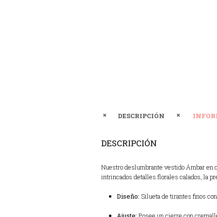
DESCRIPCIÓN
INFOR
DESCRIPCIÓN
Nuestro deslumbrante vestido Ámbar en col
intrincados detalles florales calados, la 
Diseño:
Silueta de tirantes finos co
Ajuste:
Posee un cierre con cremaller