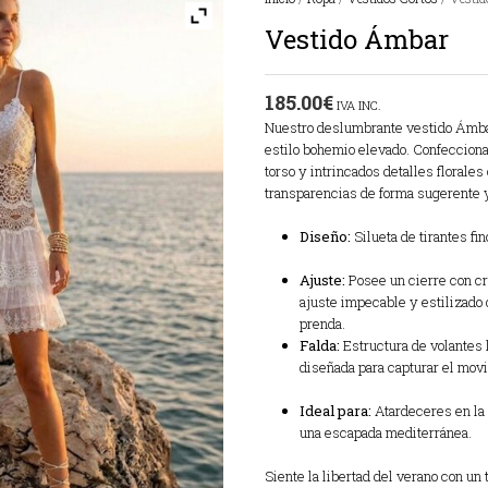
Vestido Ámbar
185.00
€
IVA INC.
Nuestro deslumbrante vestido Ámbar 
estilo bohemio elevado. Confecciona
torso y intrincados detalles florales
transparencias de forma sugerente y
Diseño:
Silueta de tirantes fi
Ajuste:
Posee un cierre con cr
ajuste impecable y estilizado 
prenda.
Falda:
Estructura de volantes 
diseñada para capturar el movi
Ideal para:
Atardeceres en la 
una escapada mediterránea.
Siente la libertad del verano con un 