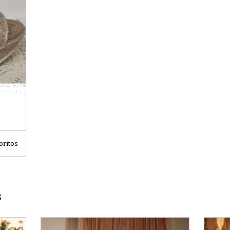
oritos
S