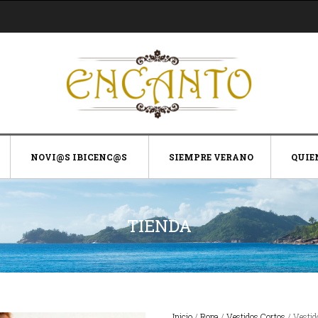
NOVI@S IBICENC@S
SIEMPRE VERANO
QUIE
TIENDA
Inicio
/
Ropa
/
Vestidos Cortos
/ Vesti