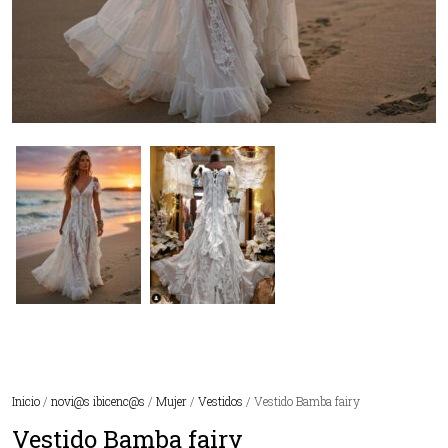
Inicio
/
novi@s ibicenc@s
/
Mujer
/
Vestidos
/ Vestido Bamba fairy
Vestido Bamba fairy