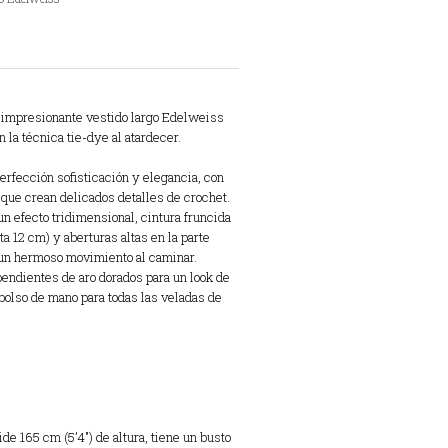
s
o impresionante vestido largo Edelweiss
n la técnica tie-dye al atardecer.
erfección sofisticación y elegancia, con
 que crean delicados detalles de crochet.
n efecto tridimensional, cintura fruncida
a 12 cm) y aberturas altas en la parte
 un hermoso movimiento al caminar.
pendientes de aro dorados para un look de
 bolso de mano para todas las veladas de
de 165 cm (5’4″) de altura, tiene un busto