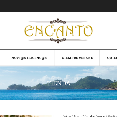
NOVI@S IBICENC@S
SIEMPRE VERANO
QUIE
TIENDA
Inicio
/
Ropa
/
Vestidos Largos
/ Vestid