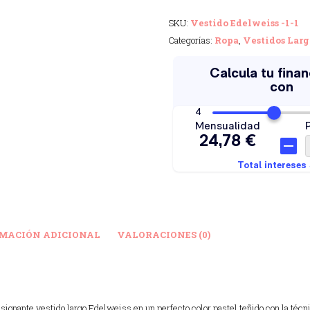
SKU:
Vestido Edelweiss -1-1
Categorías:
Ropa
,
Vestidos Larg
MACIÓN ADICIONAL
VALORACIONES (0)
sionante vestido largo Edelweiss en un perfecto color pastel teñido con la técni