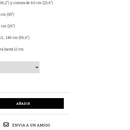
36,2″) y cintura de 60 cm (23,6″).
 cm (39″)
6 cm (26″)
M/L: 145 cm (56,6″)
ira hasta 12 cm.
AÑADIR
ENVIA A UN AMIGO