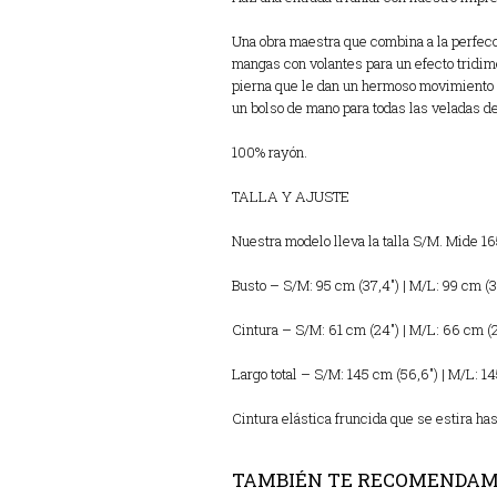
Una obra maestra que combina a la perfecci
mangas con volantes para un efecto tridime
pierna que le dan un hermoso movimiento al
un bolso de mano para todas las veladas d
100% rayón.
TALLA Y AJUSTE
Nuestra modelo lleva la talla S/M. Mide 165
Busto – S/M: 95 cm (37,4″) | M/L: 99 cm (3
Cintura – S/M: 61 cm (24″) | M/L: 66 cm (
Largo total – S/M: 145 cm (56,6″) | M/L: 1
Cintura elástica fruncida que se estira has
TAMBIÉN TE RECOMENDA