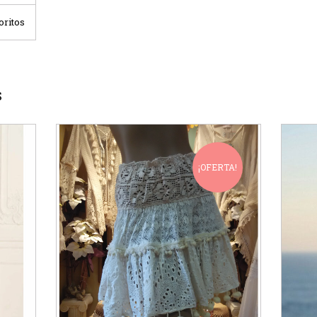
oritos
S
¡OFERTA!