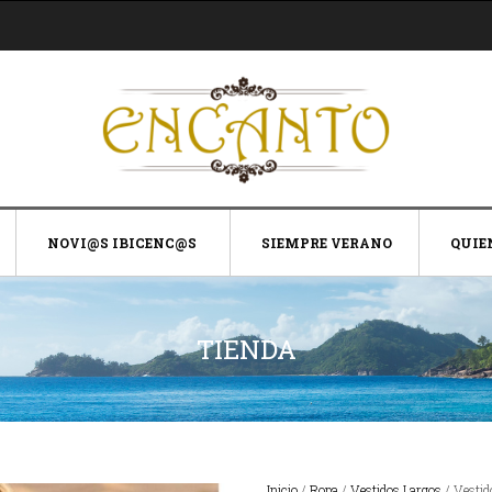
NOVI@S IBICENC@S
SIEMPRE VERANO
QUIE
TIENDA
Inicio
/
Ropa
/
Vestidos Largos
/ Vestid