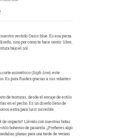
e
 nuestro vestido Oasis blue. Es esa pieza
iseño, sino por cómo te hace sentir: libre,
ntura bajo el sol.
 corte asimétrico (
high-low
), este
so. Es pura fluidez gracias a sus volantes
eto de texturas, desde el encaje de estilo
rlas en el pecho. Es un diseño lleno de
rios extra para lucir increíble.
k
de impacto? Llévalo con nuestras botas
estilo bohemio de pasarela. ¿Prefieres algo
andalias planas para una tarde de verano