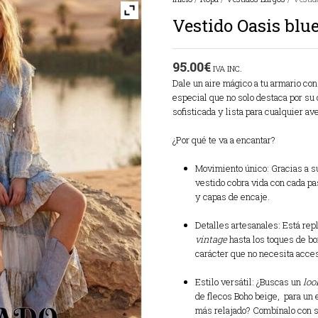
Vestido Oasis blu
95.00
€
IVA INC.
Dale un aire mágico a tu armario con
especial que no solo destaca por su d
sofisticada y lista para cualquier ave
¿Por qué te va a encantar?
Movimiento único: Gracias a su
vestido cobra vida con cada pa
y capas de encaje.
Detalles artesanales: Está repl
vintage
hasta los toques de bo
carácter que no necesita acceso
Estilo versátil: ¿Buscas un
loo
de flecos Boho beige, para un 
más relajado? Combínalo con s