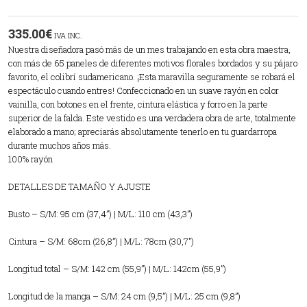
335.00
€
IVA INC.
Nuestra diseñadora pasó más de un mes trabajando en esta obra maestra,
con más de 65 paneles de diferentes motivos florales bordados y su pájaro
favorito, el colibrí sudamericano. ¡Esta maravilla seguramente se robará el
espectáculo cuando entres! Confeccionado en un suave rayón en color
vainilla, con botones en el frente, cintura elástica y forro en la parte
superior de la falda. Este vestido es una verdadera obra de arte, totalmente
elaborado a mano; apreciarás absolutamente tenerlo en tu guardarropa
durante muchos años más.
100% rayón
DETALLES DE TAMAÑO Y AJUSTE
Busto – S/M: 95 cm (37,4”) | M/L: 110 cm (43,3”)
Cintura – S/M: 68cm (26,8”) | M/L: 78cm (30,7″)
Longitud total – S/M: 142 cm (55,9”) | M/L: 142cm (55,9”)
Longitud de la manga – S/M: 24 cm (9,5”) | M/L: 25 cm (9,8”)