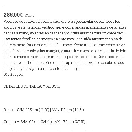
285.00
€
IVA INC.
Precioso vestido en un bonito azul cielo. Espectacular desde todos los
ángulos, este hermoso vestido viene con mangas acampanadas detalladas
hechas a mano, volantes en cascada y cintura elástica para un calce fácil.
Hay tantos detalles hermosos en este maxi, incluida nuestra técnica de
corte característica que crea un hermoso efecto transparente como se ve
en el área del busto y las mangas, y una silueta abotonada cubierta de tela
hecha a mano para brindarle infinitas opciones de estilo. Úselo abotonado
como un vestido de ensueño para una apariencia elevada o desabrochado
con jeans y flats para un ambiente más relajado.
100% rayón
DETALLES DE TALLA Y AJUSTE
Busto – S/M: 105 cm (41,3″) | M/L: 113 cm (44,5″)
Cintura – S/M: 62 cm (24,4″) | M/L: 70 cm (27,5″)