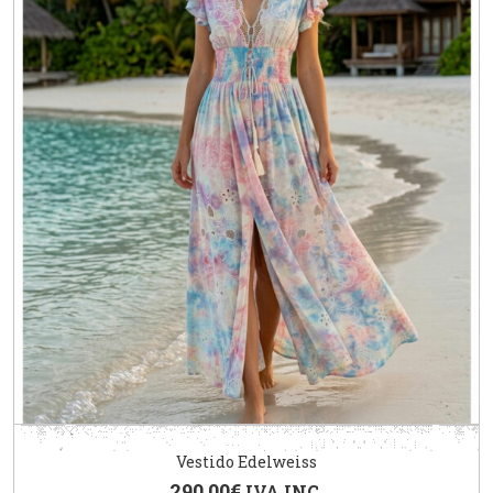
Vestido Edelweiss
290.00
€
IVA INC.