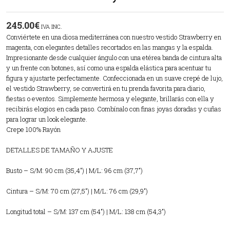
245.00
€
IVA INC.
Conviértete en una diosa mediterránea con nuestro vestido Strawberry en
magenta, con elegantes detalles recortados en las mangas y la espalda.
Impresionante desde cualquier ángulo con una etérea banda de cintura alta
y un frente con botones, así como una espalda elástica para acentuar tu
figura y ajustarte perfectamente. Confeccionada en un suave crepé de lujo,
el vestido Strawberry, se convertirá en tu prenda favorita para diario,
fiestas o eventos. Simplemente hermosa y elegante, brillarás con ella y
recibirás elogios en cada paso. Combínalo con finas joyas doradas y cuñas
para lograr un look elegante.
Crepe 100% Rayón
DETALLES DE TAMAÑO Y AJUSTE
Busto – S/M: 90 cm (35,4″) | M/L: 96 cm (37,7″)
Cintura – S/M: 70 cm (27,5″) | M/L: 76 cm (29,9″)
Longitud total – S/M: 137 cm (54″) | M/L: 138 cm (54,3″)