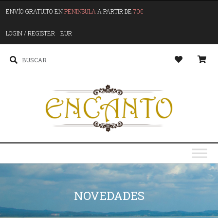
ENVÍO GRATUITO EN
PENINSULA
A PARTIR DE
70€
LOGIN / REGISTER
EUR
NOVEDADES