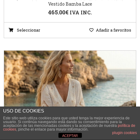
Vestido Bamba Lace
465.00
€
IVA INC.
Seleccionar
Añadir a favoritos
USO DE COOKIES
Este sitio web utiliza cookies para que usted tenga la mejor experiencia de
usuario. Si continúa navegando está dando su consentimiento para la
aceptación de las mencionadas cookies y la aceptación de nuestra
política de
cookies
, pinche el enlace para mayor información.
plugin cookies
ACEPTAR