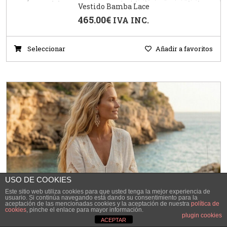
Vestido Bamba Lace
465.00
€
IVA INC.
Seleccionar
Añadir a favoritos
USO DE COOKIES
Este sitio web utiliza cookies para que usted tenga la mejor experiencia de
usuario. Si continúa navegando está dando su consentimiento para la
aceptación de las mencionadas cookies y la aceptación de nuestra
política de
cookies
, pinche el enlace para mayor información.
plugin cookies
ACEPTAR