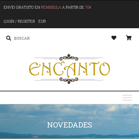
ENVÍO GRATUITO EN
PENINSULA
A PARTIR DE
70€
LOGIN / REGISTER
EUR
NOVEDADES