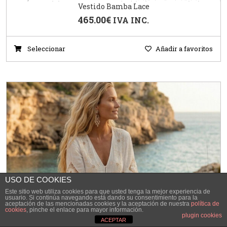
Vestido Bamba Lace
465.00
€
IVA INC.
Seleccionar
Añadir a favoritos
USO DE COOKIES
Este sitio web utiliza cookies para que usted tenga la mejor experiencia de
usuario. Si continúa navegando está dando su consentimiento para la
aceptación de las mencionadas cookies y la aceptación de nuestra
política de
cookies
, pinche el enlace para mayor información.
plugin cookies
ACEPTAR