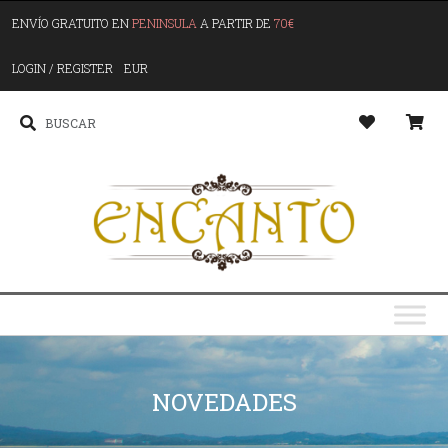
ENVÍO GRATUITO EN
PENINSULA
A PARTIR DE
70€
LOGIN / REGISTER
EUR
NOVEDADES