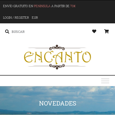
ENVÍO GRATUITO EN
PENINSULA
A PARTIR DE
70€
LOGIN / REGISTER
EUR
NOVEDADES