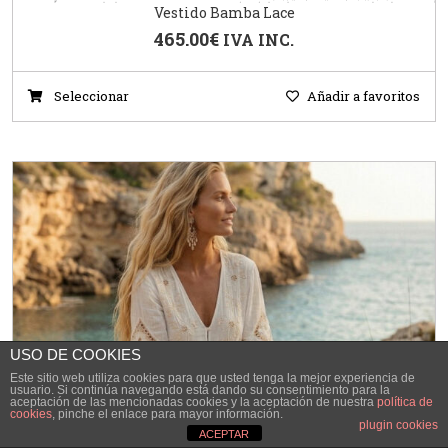
Vestido Bamba Lace
465.00
€
IVA INC.
Seleccionar
Añadir a favoritos
USO DE COOKIES
Este sitio web utiliza cookies para que usted tenga la mejor experiencia de
usuario. Si continúa navegando está dando su consentimiento para la
aceptación de las mencionadas cookies y la aceptación de nuestra
política de
cookies
, pinche el enlace para mayor información.
plugin cookies
ACEPTAR