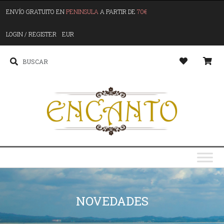
ENVÍO GRATUITO EN
PENINSULA
A PARTIR DE
70€
LOGIN / REGISTER
EUR
NOVEDADES