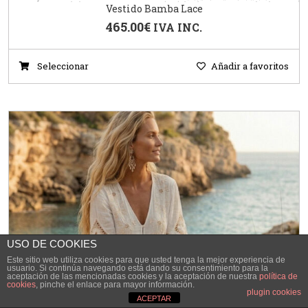
Vestido Bamba Lace
465.00
€
IVA INC.
Seleccionar
Añadir a favoritos
USO DE COOKIES
Este sitio web utiliza cookies para que usted tenga la mejor experiencia de
usuario. Si continúa navegando está dando su consentimiento para la
aceptación de las mencionadas cookies y la aceptación de nuestra
política de
cookies
, pinche el enlace para mayor información.
plugin cookies
ACEPTAR