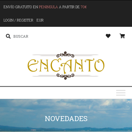
ENVÍO GRATUITO EN
PENINSULA
A PARTIR DE
70€
LOGIN / REGISTER
EUR
NOVEDADES