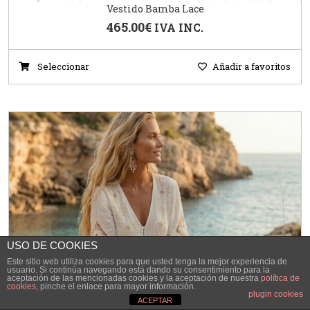
Vestido Bamba Lace
465.00
€
IVA INC.
Seleccionar
Añadir a favoritos
USO DE COOKIES
Este sitio web utiliza cookies para que usted tenga la mejor experiencia de
usuario. Si continúa navegando está dando su consentimiento para la
aceptación de las mencionadas cookies y la aceptación de nuestra
política de
cookies
, pinche el enlace para mayor información.
plugin cookies
ACEPTAR