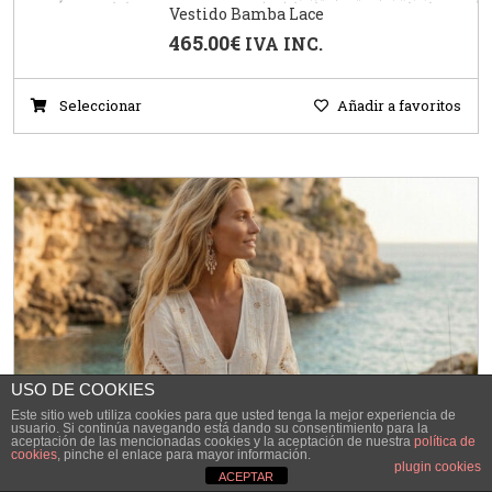
Vestido Bamba Lace
465.00
€
IVA INC.
Seleccionar
Añadir a favoritos
USO DE COOKIES
Este sitio web utiliza cookies para que usted tenga la mejor experiencia de
usuario. Si continúa navegando está dando su consentimiento para la
aceptación de las mencionadas cookies y la aceptación de nuestra
política de
cookies
, pinche el enlace para mayor información.
plugin cookies
ACEPTAR