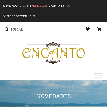
ENVÍO GRATUITO EN
PENINSULA
A PARTIR DE
70€
LOGIN / REGISTER
EUR
NOVEDADES