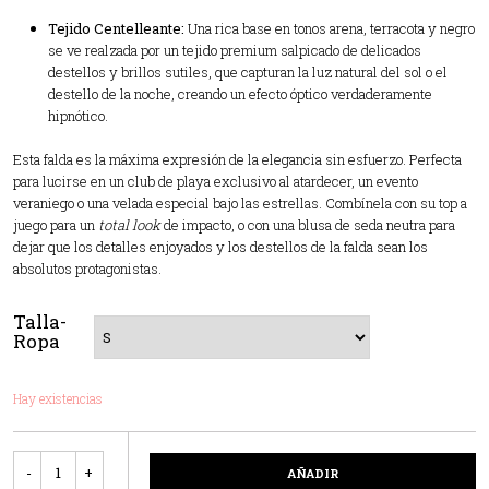
Tejido Centelleante:
Una rica base en tonos arena, terracota y negro
se ve realzada por un tejido premium salpicado de delicados
destellos y brillos sutiles, que capturan la luz natural del sol o el
destello de la noche, creando un efecto óptico verdaderamente
hipnótico.
Esta falda es la máxima expresión de la elegancia sin esfuerzo. Perfecta
para lucirse en un club de playa exclusivo al atardecer, un evento
veraniego o una velada especial bajo las estrellas. Combínela con su top a
juego para un
total look
de impacto, o con una blusa de seda neutra para
dejar que los detalles enjoyados y los destellos de la falda sean los
absolutos protagonistas.
Talla-
Ropa
Hay existencias
Cantidad
AÑADIR