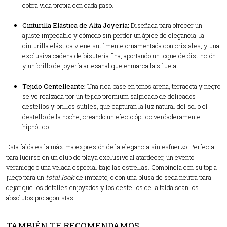
cobra vida propia con cada paso.
Cinturilla Elástica de Alta Joyería:
Diseñada para ofrecer un
ajuste impecable y cómodo sin perder un ápice de elegancia, la
cinturilla elástica viene sutilmente ornamentada con cristales, y una
exclusiva cadena de bisutería fina, aportando un toque de distinción
y un brillo de joyería artesanal que enmarca la silueta.
Tejido Centelleante:
Una rica base en tonos arena, terracota y negro
se ve realzada por un tejido premium salpicado de delicados
destellos y brillos sutiles, que capturan la luz natural del sol o el
destello de la noche, creando un efecto óptico verdaderamente
hipnótico.
Esta falda es la máxima expresión de la elegancia sin esfuerzo. Perfecta
para lucirse en un club de playa exclusivo al atardecer, un evento
veraniego o una velada especial bajo las estrellas. Combínela con su top a
juego para un
total look
de impacto, o con una blusa de seda neutra para
dejar que los detalles enjoyados y los destellos de la falda sean los
absolutos protagonistas.
TAMBIÉN TE RECOMENDAMOS…