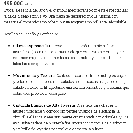
495.00
€
IVA INC.
Evoca la esencia del lujo y el glamour mediterráneo con esta espectacular
falda de diseño exclusivo. Una pieza de declaración que fusiona con
maestría el romanticismo bohemio y un magnetismo brillante inigualable.
Detalles de Diseño y Confección
Silueta Espectacular:
Presenta un innovador diseño hi-low
(asimétrico), con un frontal más corto que estiliza las piernas y se
extiende majestuosamente hacia los laterales y la espalda en una
falda larga de gran vuelo.
Movimiento y Textura:
Confeccionada a partir de múltiples capas
y volantes escalonados intercalados con delicadas franjas de encaje
calado en tono marfil, aportando una textura romántica y artesanal que
cobra vida propia con cada paso.
Cinturilla Elástica de Alta Joyería:
Diseñada para ofrecer un
ajuste impecable y cómodo sin perder un ápice de elegancia, la
cinturilla elástica viene sutilmente ornamentada con cristales, y una
exclusiva cadena de bisutería fina, aportando un toque de distinción
y un brillo de joyería artesanal que enmarca la silueta.