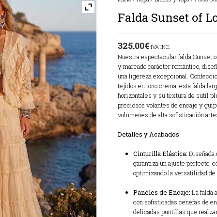
Falda Sunset of L
325.00
€
IVA INC.
Nuestra espectacular falda Sunset o
y marcado carácter romántico, diseñ
una ligereza excepcional. Confecci
tejidos en tono crema, esta falda la
horizontales y su textura de sutil p
preciosos volantes de encaje y guip
volúmenes de alta sofisticación arte
Detalles y Acabados
Cinturilla Elástica:
Diseñada c
garantiza un ajuste perfecto, c
optimizando la versatilidad de 
Paneles de Encaje:
La falda 
con sofisticadas cenefas de en
delicadas puntillas que realz