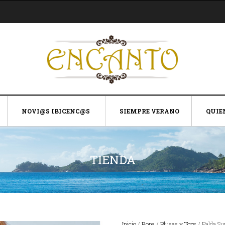
NOVI@S IBICENC@S
SIEMPRE VERANO
QUIE
TIENDA
Inicio
/
Ropa
/
Blusas y Tops
/ Falda Su