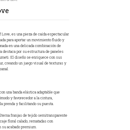
ove
f Love, es una pieza de caída espectacular
ada para aportar un movimiento fluido y
onada en una delicada combinación de
rga destaca por su estructura de paneles
lumeti. El diseño se enriquece con sus
ur, creando un juego visual de texturas y
sanal.
on una banda elástica adaptable que
ómodo y favorecedor a la cintura,
la prenda y facilitando su puesta.
alterna franjas de tejido semitransparente
caje floral calado, rematadas con
an su acabado premium.