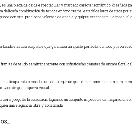
, es una pieza de caída espectacular y marcado carácter romántico, diseñada pa
a delicada combinación de tejidos en tono crema, esta falda larga destaca por s
riquece con sus preciosos volantes de encaje y guipur, creando un juego visual 
 banda elástica adaptable que garantiza un ajuste perfecto, cómodo y favorecedo
a franjas de tejido semitransparente con sofisticadas cenefas de encaje floral c
n multicapa está pensado para desplegar un gran dinamismo al caminar, mantenie
urizado de gran riqueza visual.
stier a juego de la colección, logrando un conjunto impecable de inspiración ib
uen una elegancia libre y sofisticada.
MOS…