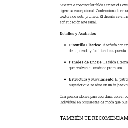
Nuestra espectacular falda Sunset of Love
ligereza excepcional. Confeccionada en un
textura de sutil plumeti. El diseño se en
sofisticación artesanal.
Detalles y Acabados
Cinturilla Elástica:
Diseñada con una
de la prenda y facilitando su puesta.
Paneles de Encaje:
La falda altern
que realzan su acabado premium.
Estructura y Movimiento:
El patró
superior que se abre en un bajo text
Una prenda idónea para coordinar con el bu
individual en propuestas de moda que busq
TAMBIÉN TE RECOMENDA