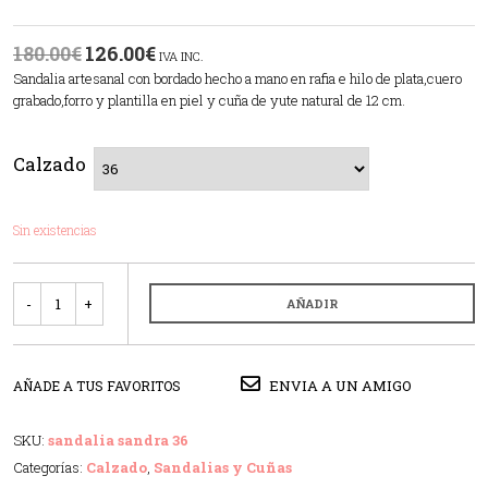
180.00
€
126.00
€
IVA INC.
Sandalia artesanal con bordado hecho a mano en rafia e hilo de plata,cuero
grabado,forro y plantilla en piel y cuña de yute natural de 12 cm.
Calzado
Sin existencias
Cantidad
AÑADIR
ENVIA A UN AMIGO
AÑADE A TUS FAVORITOS
SKU:
sandalia sandra 36
Categorías:
Calzado
,
Sandalias y Cuñas