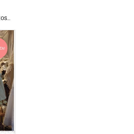
MOS…
TA!