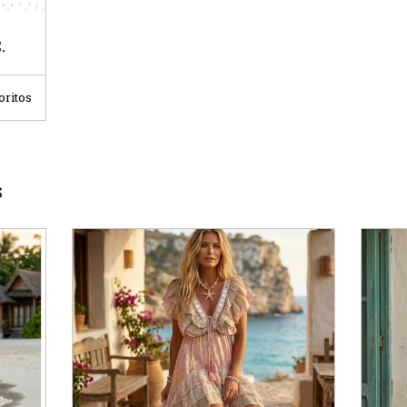
.
oritos
S