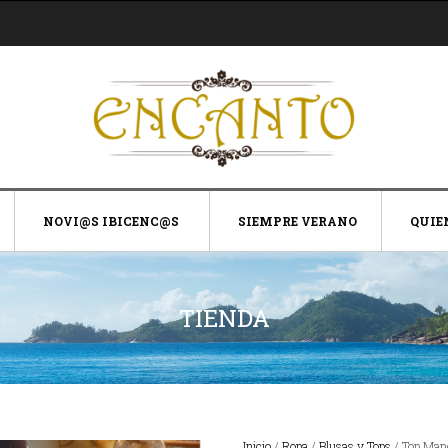
NOVI@S IBICENC@S
SIEMPRE VERANO
QUIE
TIENDA
Inicio
/
Ropa
/
Blusas y Tops
/ Top Man