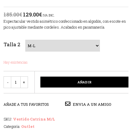
185.00
€
129.00
€
IVA INC.
Espectacular vestido asimétrico confeccionado en algodón, con escote en
pico ajustable mediante cordeles. Acabados en pasamanería.
Talla 2
Hay existencias
Cantidad
AÑADIR
ENVIA A UN AMIGO
AÑADE A TUS FAVORITOS
SKU:
Vestido Catrina M/L
Categoría:
Outlet