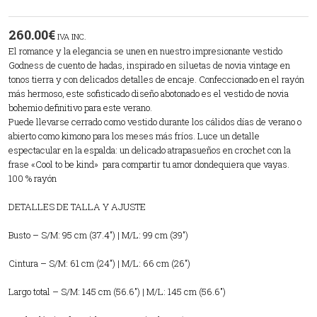
260.00
€
IVA INC.
El romance y la elegancia se unen en nuestro impresionante vestido
Godness de cuento de hadas, inspirado en siluetas de novia vintage en
tonos tierra y con delicados detalles de encaje. Confeccionado en el rayón
más hermoso, este sofisticado diseño abotonado es el vestido de novia
bohemio definitivo para este verano.
Puede llevarse cerrado como vestido durante los cálidos días de verano o
abierto como kimono para los meses más fríos. Luce un detalle
espectacular en la espalda: un delicado atrapasueños en crochet con la
frase «Cool to be kind» para compartir tu amor dondequiera que vayas.
100 % rayón
DETALLES DE TALLA Y AJUSTE
Busto – S/M: 95 cm (37.4″) | M/L: 99 cm (39″)
Cintura – S/M: 61 cm (24″) | M/L: 66 cm (26″)
Largo total – S/M: 145 cm (56.6″) | M/L: 145 cm (56.6″)