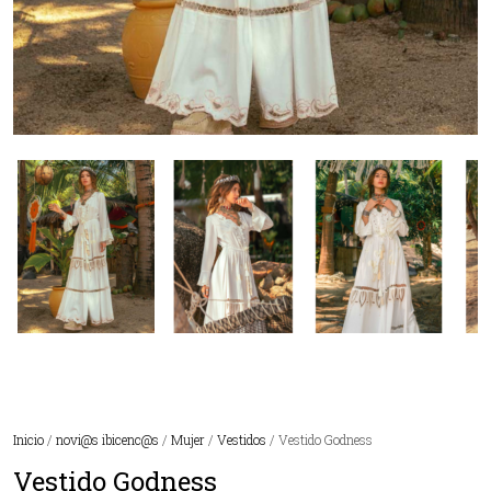
Inicio
/
novi@s ibicenc@s
/
Mujer
/
Vestidos
/ Vestido Godness
Vestido Godness