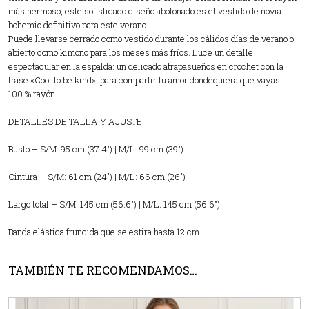
más hermoso, este sofisticado diseño abotonado es el vestido de novia
bohemio definitivo para este verano.
Puede llevarse cerrado como vestido durante los cálidos días de verano o
abierto como kimono para los meses más fríos. Luce un detalle
espectacular en la espalda: un delicado atrapasueños en crochet con la
frase «Cool to be kind» para compartir tu amor dondequiera que vayas.
100 % rayón
DETALLES DE TALLA Y AJUSTE
Busto – S/M: 95 cm (37.4″) | M/L: 99 cm (39″)
Cintura – S/M: 61 cm (24″) | M/L: 66 cm (26″)
Largo total – S/M: 145 cm (56.6″) | M/L: 145 cm (56.6″)
Banda elástica fruncida que se estira hasta 12 cm
TAMBIÉN TE RECOMENDAMOS…