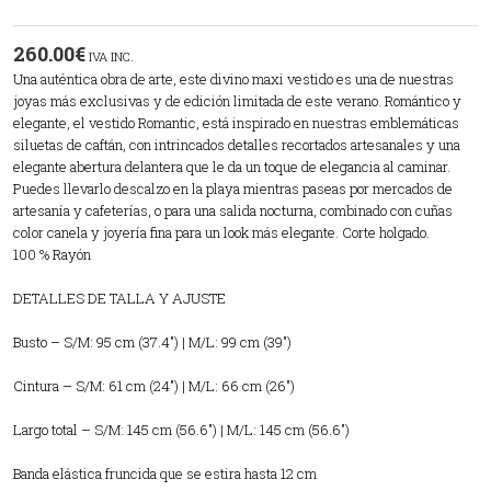
260.00
€
IVA INC.
Una auténtica obra de arte, este divino maxi vestido es una de nuestras
joyas más exclusivas y de edición limitada de este verano. Romántico y
elegante, el vestido Romantic, está inspirado en nuestras emblemáticas
siluetas de caftán, con intrincados detalles recortados artesanales y una
elegante abertura delantera que le da un toque de elegancia al caminar.
Puedes llevarlo descalzo en la playa mientras paseas por mercados de
artesanía y cafeterías, o para una salida nocturna, combinado con cuñas
color canela y joyería fina para un look más elegante. Corte holgado.
100 % Rayón
DETALLES DE TALLA Y AJUSTE
Busto – S/M: 95 cm (37.4″) | M/L: 99 cm (39″)
Cintura – S/M: 61 cm (24″) | M/L: 66 cm (26″)
Largo total – S/M: 145 cm (56.6″) | M/L: 145 cm (56.6″)
Banda elástica fruncida que se estira hasta 12 cm