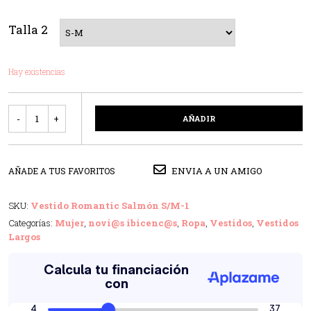
Talla 2
Hay existencias
Cantidad
AÑADIR
ENVIA A UN AMIGO
AÑADE A TUS FAVORITOS
SKU:
Vestido Romantic Salmón S/M-1
Categorías:
Mujer
,
novi@s ibicenc@s
,
Ropa
,
Vestidos
,
Vestidos
Largos