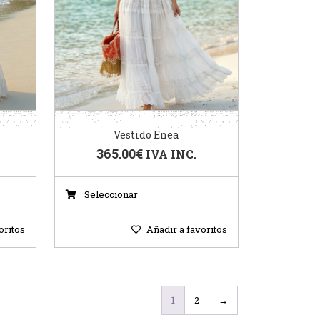
Vestido Enea
365.00
€
IVA INC.
Seleccionar
oritos
Añadir a favoritos
1
2
→