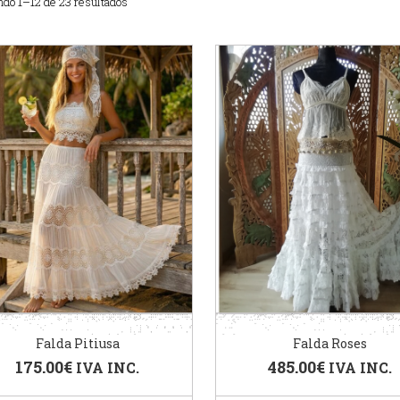
do 1–12 de 23 resultados
Falda Pitiusa
Falda Roses
175.00
€
485.00
€
IVA INC.
IVA INC.