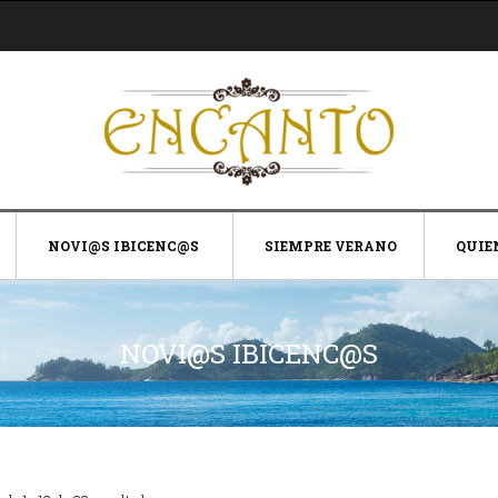
NOVI@S IBICENC@S
SIEMPRE VERANO
QUIE
NOVI@S IBICENC@S