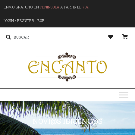
ENVÍO GRATUITO EN
PENINSULA
A PARTIR DE
70€
LOGIN / REGISTER
EUR
NOVI@S IBICENC@S