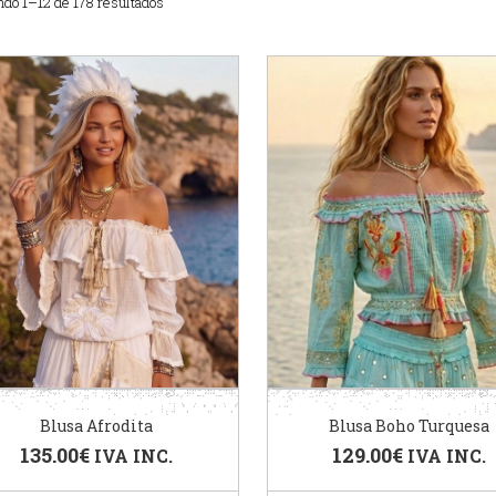
do 1–12 de 178 resultados
Blusa Afrodita
Blusa Boho Turquesa
135.00
€
129.00
€
IVA INC.
IVA INC.