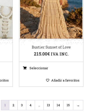
Bustier Sunset of Love
215.00
€
IVA INC.
Seleccionar
oritos
Añadir a favoritos
1
2
3
4
…
13
14
15
→