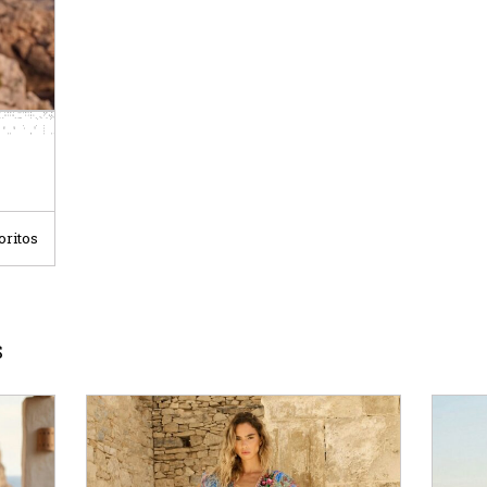
oritos
S