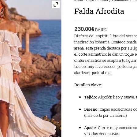
Falda Afrodita
230.00
€
IVA INC.
Disfruta del espíritu libre del veran
inspiración bohemia. Confeccionada 
arena, esta prenda destaca por su li
el corte asimétrico le dan un toque
cintura elástica se adapta a tu figu
básico muy favorecedor, perfecto para
atardecer junto al mar.
Detalles clave:
Tejido:
Algodón liso y suave, 
Diseño:
Capas escalonadas con
(más corta por un lateral)
Ajuste:
Cierre muy cómodo con
y borlas decorativas.