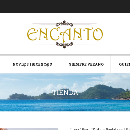
NOVI@S IBICENC@S
SIEMPRE VERANO
QUIE
TIENDA
Inicio
/
Ropa
/
Faldas y Pantalones
/ Fa