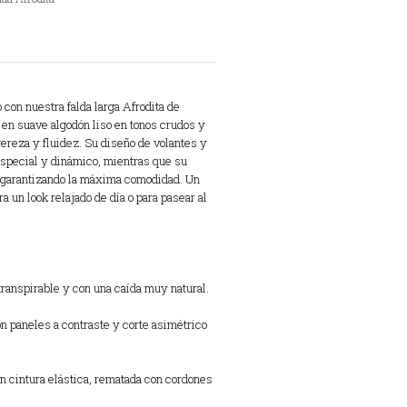
o con nuestra falda larga Afrodita de
en suave algodón liso en tonos crudos y
gereza y fluidez. Su diseño de volantes y
 especial y dinámico, mientras que su
ra garantizando la máxima comodidad. Un
 un look relajado de día o para pasear al
transpirable y con una caída muy natural.
 paneles a contraste y corte asimétrico
 cintura elástica, rematada con cordones