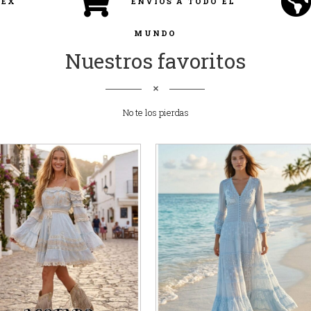
CEX
ENVÍOS A TODO EL
MUNDO
Nuestros favoritos
No te los pierdas