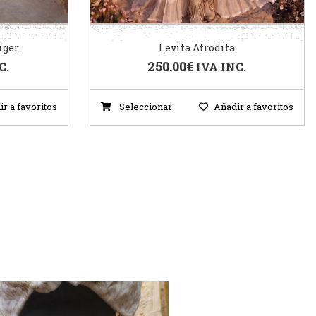
iger
Levita Afrodita
250.00
€
C.
IVA INC.
r a favoritos
Seleccionar
Añadir a favoritos