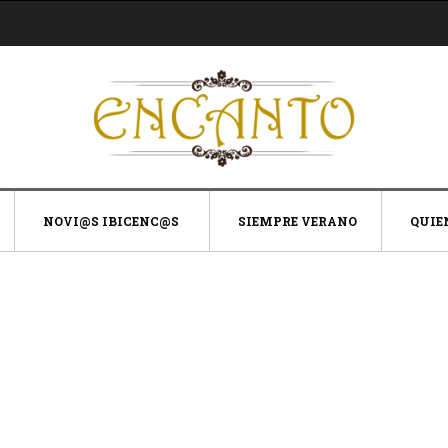
NOVI@S IBICENC@S
SIEMPRE VERANO
QUIE
G
o
y
p
s
y
S
u
l