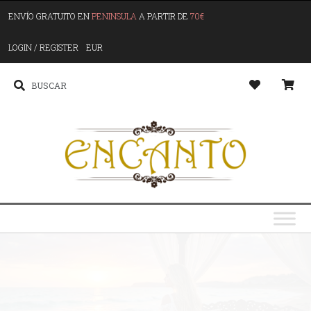
ENVÍO GRATUITO EN
PENINSULA
A PARTIR DE
70€
LOGIN / REGISTER
EUR
G
o
s
y
y
u
S
p
l