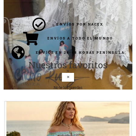
ENVÍOS POR NACEX
ENVÍOS A TODO EL MUNDO
ENVÍOS EN 24-48 HORAS PENÍNSULA
Nuestros favoritos
No te los pierdas