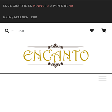
ENVÍO GRATUITO EN
PENINSULA
A PARTIR DE
70€
LOGIN / REGISTER
EUR
G
o
s
y
y
u
S
p
l