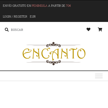
ENVÍO GRATUITO EN
PENINSULA
A PARTIR DE
70€
LOGIN / REGISTER
EUR
G
o
y
s
y
u
S
p
l