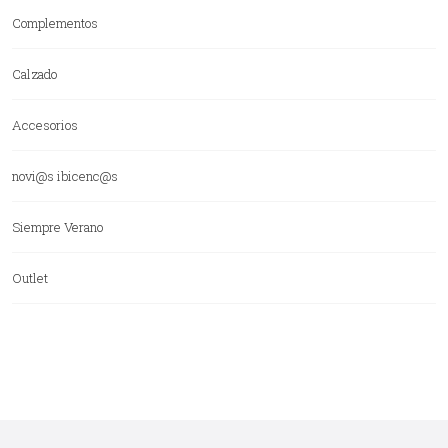
Complementos
Calzado
Accesorios
novi@s ibicenc@s
Siempre Verano
Outlet