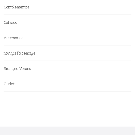
Complementos
Calzado
Accesorios
novi@s ibicenc@s
Siempre Verano
Outlet