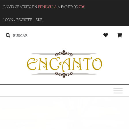
ENVÍO GRATUITO EN
PENINSULA
A PARTIR DE
70€
LOGIN / REGISTER
EUR
G
o
s
y
y
u
S
p
l