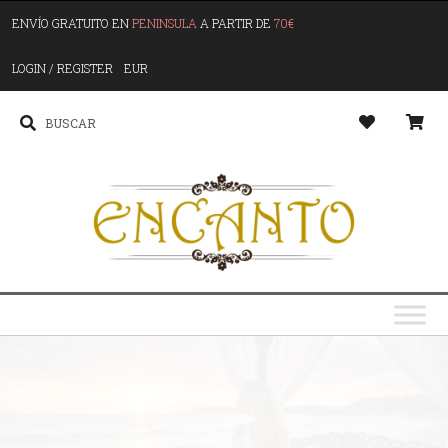
ENVÍO GRATUITO EN
PENINSULA
A PARTIR DE
70€
LOGIN / REGISTER
EUR
G
o
s
y
y
u
S
p
l