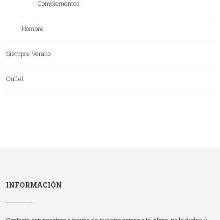
Complementos
Hombre
Siempre Verano
Outlet
INFORMACIÓN
Contacta con nosotros a través de nuestro correo o teléfono, no lo dudes :)