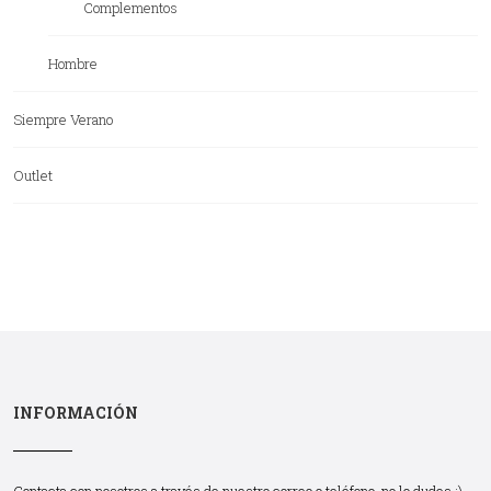
Complementos
Hombre
Siempre Verano
Outlet
INFORMACIÓN
Contacta con nosotros a través de nuestro correo o teléfono, no lo dudes :)